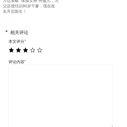
万达策略 “体操女神”何傲儿，为
父还债结识80岁干爹，现在改
名开启新生！
相关评论
本文评分
*
评论内容
*