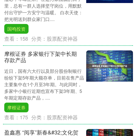
里，总有一群人选择坚守岗位，用默默
付出守护一方安宁与温暖。 白衣天使：
把光明送到群众家门口....
国鸣投资
查看：
158
分类：
股票配资神器
摩根证券 多家银行下架中长期
存款产品
近日，国有六大行以及部分股份制银行
纷纷下架5年期大额存单，目前在售产品
主要集中在1个月至3年期。与此同时，
多家中小银行近期也宣布下架3年期、5
年期定期存款产品，....
摩根证券
查看：
175
分类：
股票配资神器
盈鑫惠 “阅享”新春&#32;文化贺