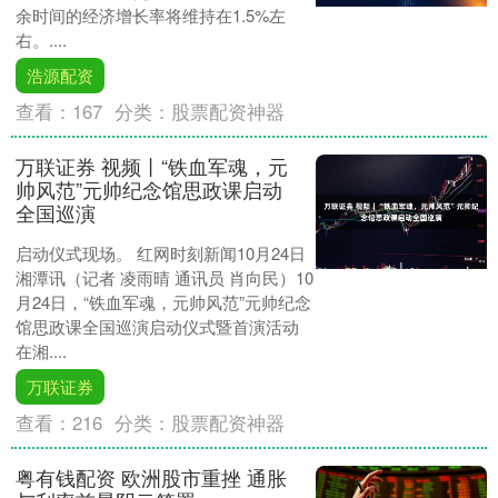
余时间的经济增长率将维持在1.5%左
右。....
浩源配资
查看：
167
分类：
股票配资神器
万联证券 视频丨“铁血军魂，元
帅风范”元帅纪念馆思政课启动
全国巡演
启动仪式现场。 红网时刻新闻10月24日
湘潭讯（记者 凌雨晴 通讯员 肖向民）10
月24日，“铁血军魂，元帅风范”元帅纪念
馆思政课全国巡演启动仪式暨首演活动
在湘....
万联证券
查看：
216
分类：
股票配资神器
粤有钱配资 欧洲股市重挫 通胀