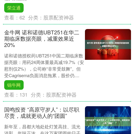
荣立通
查看：
62
分类：
股票配资神器
金牛网 诺和诺德UBT251在华二
期临床数据亮眼，减重效果近
20%
诺和诺德授权药UBT251中国二期临床数
据亮眼：用药24周体重最高减19.7%（安
慰剂仅2%），公司称“非常受鼓舞”。但
受Cagrisema负面消息拖累，股价仍....
锦牛网
查看：
131
分类：
股票配资神器
国鸣投资 “高原守岁人”：以尽职
尽责，成就更动人的“团圆”
新年至，昌都大地处处灯笼高挂、流光
溢彩，年味正浓。在这万家团圆的日子