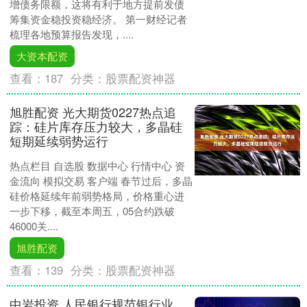
增债务限额，这将有利于地方提前发债
筹集资金稳投资稳经济。 第一财经记者
梳理各地预算报告发现，....
大资本配资
查看：
187
分类：
股票配资神器
旭胜配资 光大期货0227热点追
踪：硅片库存压力较大，多晶硅
短期延续弱势运行
热点栏目 自选股 数据中心 行情中心 资
金流向 模拟交易 客户端 春节过后，多晶
硅价格延续年前弱势格局，价格重心进
一步下移，截至本周五，05合约跌破
46000关....
旭胜配资
查看：
139
分类：
股票配资神器
中岩投资 人民银行规范银行业