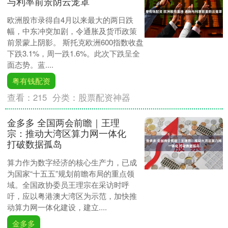
与利率前景阴云笼罩
欧洲股市录得自4月以来最大的两日跌
幅，中东冲突加剧，令通胀及货币政策
前景蒙上阴影。 斯托克欧洲600指数收盘
下跌3.1%，周一跌1.6%。此次下跌呈全
面态势。蓝....
粤有钱配资
查看：
215
分类：
股票配资神器
金多多 全国两会前瞻｜王理
宗：推动大湾区算力网一体化
打破数据孤岛
算力作为数字经济的核心生产力，已成
为国家“十五五”规划前瞻布局的重点领
域。全国政协委员王理宗在采访时呼
吁，应以粤港澳大湾区为示范，加快推
动算力网一体化建设，建立....
金多多