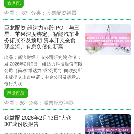
鑫月配
查看：
187
分类：
股票配资神器
巨龙配资 维达力港股IPO：与三
星、苹果深度绑定、智能汽车业
务拓展不及预期 资本开支蚕食
现金流、有息负债创新高
出品：新浪财经上市公司研究院 作者：
君 2026年2月9日，维达力科技股份有限
公司（简称“维达力”或“公司”）向联交所
主板提交上市申请，中金公司及德意志
银行为联....
巨龙配资
查看：
86
分类：
股票配资神器
稳益配 2026年2月13日“大众
30”成份股报告