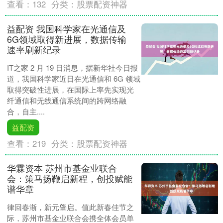
查看：
132
分类：
股票配资神器
益配资 我国科学家在光通信及
6G领域取得新进展，数据传输
速率刷新纪录
IT之家 2 月 19 日消息，据新华社今日报
道，我国科学家近日在光通信和 6G 领域
取得突破性进展，在国际上率先实现光
纤通信和无线通信系统间的跨网络融
合，自主....
益配资
查看：
219
分类：
股票配资神器
华霖资本 苏州市基金业联合
会：策马扬鞭启新程，创投赋能
谱华章
律回春渐，新元肇启。值此新春佳节之
际，苏州市基金业联合会携全体会员单