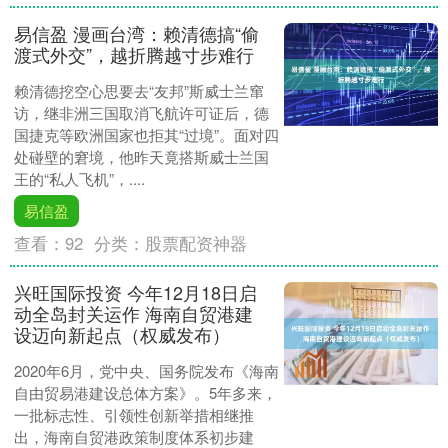
易信盈 漫画台湾：赖清德搞“偷
渡式外交”，越折腾越寸步难行
赖清德挖空心思要去“友邦”斯威士兰窜
访，继非洲三国取消飞航许可证后，德
国捷克等欧洲国家也拒其“过境”。面对四
处碰壁的窘境，他昨天竟搭斯威士兰国
王的“私人飞机”，....
易信盈
查看：
92
分类：
股票配资神器
兴旺国际投资 今年12月18日启
动全岛封关运作 海南自贸港建
设迈向新起点（权威发布）
2020年6月，党中央、国务院发布《海南
自由贸易港建设总体方案》。5年多来，
一批标志性、引领性创新举措相继推
出，海南自贸港政策制度体系初步建