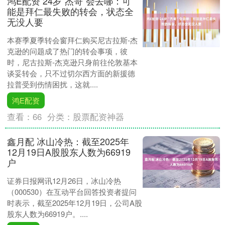
鸿E配资 24岁“杰哥”会去哪：可
能是拜仁最失败的转会，状态全
无没人要
本赛季夏季转会窗拜仁购买尼古拉斯-杰
克逊的问题成了热门的转会事项，彼
时，尼古拉斯-杰克逊只身前往伦敦基本
谈妥转会，只不过切尔西方面的新援德
拉普受到伤情困扰，这就....
鸿E配资
查看：
66
分类：
股票配资神器
鑫月配 冰山冷热：截至2025年
12月19日A股股东人数为66919
户
证券日报网讯12月26日，冰山冷热
（000530）在互动平台回答投资者提问
时表示，截至2025年12月19日，公司A股
股东人数为66919户。....