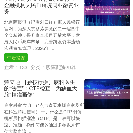
金融机构人民币跨境同业融资业
务
北京商报讯（记者刘四红）据人民银行
官网，为深入贯彻落实党的二十届四中
全会精神，提升资本项目开放水平，发
展人民币离岸市场，完善跨境资本流动
宏观审慎管理，2026年....
中岩投资
查看：
133
分类：
股票配资神器
荣立通 【妙技疗疾】脑科医生
的“法宝”：CTP检查，为缺血大
脑“精准画像”
专家科室 简介 （*点击查看本期专家及所
在科室详细信息） 一、什么是CTP 计算
机断层扫描灌注（CTP）是一种可以快
速、准确、操作简便的通过多参数来评
估大脑血流....