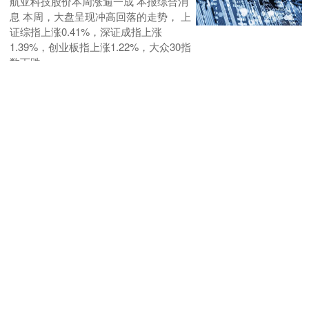
航亚科技股价本周涨逾一成 本报综合消
息 本周，大盘呈现冲高回落的走势， 上
证综指上涨0.41%，深证成指上涨
1.39%，创业板指上涨1.22%，大众30指
数下跌....
稳益配
查看：
197
分类：
股票配资神器
金诚无忧 从柬埔寨到常宁，跨
越三千公里的接力营救
长沙晚报全媒体记者 周小华 实习生 唐果
“两个小伙子已安全到家了。请放心！”2
月11日，长沙市益阳商会副会长、市人
大代表龙凤舞拨通电话，向远在柬埔寨
的商会成员....
金诚无忧
查看：
70
分类：
股票配资神器