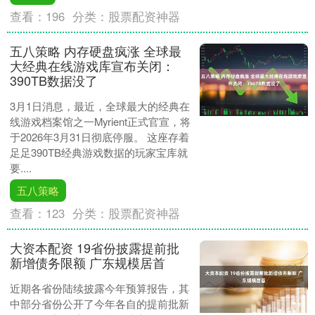
查看：
196
分类：
股票配资神器
五八策略 内存硬盘疯涨 全球最
大经典在线游戏库宣布关闭：
390TB数据没了
3月1日消息，最近，全球最大的经典在
线游戏档案馆之一Myrient正式官宣，将
于2026年3月31日彻底停服。 这座存着
足足390TB经典游戏数据的玩家宝库就
要....
五八策略
查看：
123
分类：
股票配资神器
大资本配资 19省份披露提前批
新增债务限额 广东规模居首
近期各省份陆续披露今年预算报告，其
中部分省份公开了今年各自的提前批新