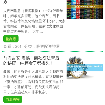
岁
央视网消息（新闻联播）：书香伴着年
味，阅读充实假期。这个春节，图书
馆、科技馆等文化场馆里“不打烊”，大家
看书阅读，体验新知，在浓浓文化氛围
中度过丙午新春。 大年....
盈鑫惠
查看：
201
分类：
股票配资神器
前海吉安 震撼！商鞅变法背后
的秘密，纳粹看了都摇头！
商鞅，简直就是个人形机器人！我以前
对他的变法也没什么概念，直到我翻开
《资治通鉴》，看到有关商鞅变法的那
一章，才豁然开朗。商鞅变法看似简
单，但实施起来却非常复杂。....
前海吉安