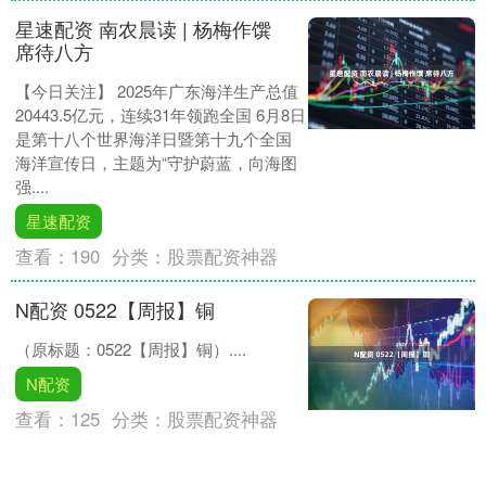
星速配资 南农晨读 | 杨梅作馔
席待八方
【今日关注】 2025年广东海洋生产总值
20443.5亿元，连续31年领跑全国 6月8日
是第十八个世界海洋日暨第十九个全国
海洋宣传日，主题为“守护蔚蓝，向海图
强....
星速配资
查看：
190
分类：
股票配资神器
N配资 0522【周报】铜
（原标题：0522【周报】铜）....
N配资
查看：
125
分类：
股票配资神器