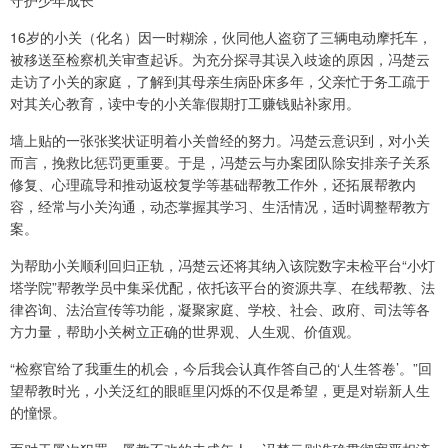
守护少年成长
16岁的小关（化名）因一时糊涂，伙同他人盗窃了三辆电动摩托车，
被移送至检察机关审查起诉。为充分探寻其误入歧途的原因，冯楚云
走访了小关的家庭，了解到其母亲生病卧床多年，父亲忙于务工疏于
对其关心教育，读中专的小关靠假期打工赚钱贴补家用。
墙上贴的一张张奖状证明着小关曾经的努力。冯楚云意识到，对小关
而言，挽救比惩罚更重要。于是，冯楚云与办案团队除安排亲子关系
修复、心理疏导和推动返校复学等基础帮教工作外，还拓展帮教内
容，经常与小关沟通，动态掌握其学习、生活情况，适时调整帮教方
案。
为帮助小关顺利回归正轨，冯楚云还将其纳入该院数字未检平台“小灯
塔学院”帮教学员中集采优配，依托该平台的资源共享、在线帮教、法
律咨询、法治宣传等功能，凝聚家庭、学校、社会、政府、司法等各
方力量，帮助小关树立正确的世界观、人生观、价值观。
“检察官给了我重生的机会，今后我会认真作答自己的‘人生答卷’。”回
望帮教时光，小关泛红的眼眶里闪烁的不仅是希望，更是对崭新人生
的憧憬。