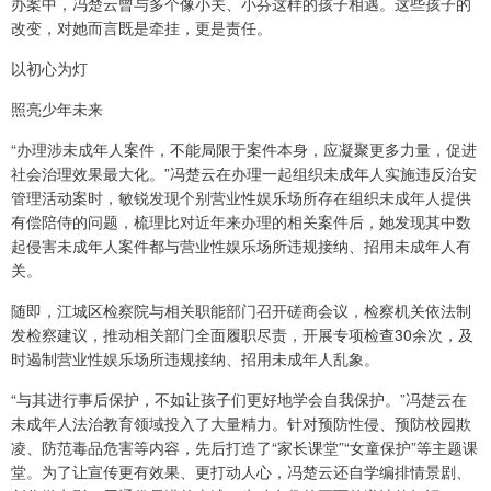
办案中，冯楚云曾与多个像小关、小芬这样的孩子相遇。这些孩子的
改变，对她而言既是牵挂，更是责任。
以初心为灯
照亮少年未来
“办理涉未成年人案件，不能局限于案件本身，应凝聚更多力量，促进
社会治理效果最大化。”冯楚云在办理一起组织未成年人实施违反治安
管理活动案时，敏锐发现个别营业性娱乐场所存在组织未成年人提供
有偿陪侍的问题，梳理比对近年来办理的相关案件后，她发现其中数
起侵害未成年人案件都与营业性娱乐场所违规接纳、招用未成年人有
关。
随即，江城区检察院与相关职能部门召开磋商会议，检察机关依法制
发检察建议，推动相关部门全面履职尽责，开展专项检查30余次，及
时遏制营业性娱乐场所违规接纳、招用未成年人乱象。
“与其进行事后保护，不如让孩子们更好地学会自我保护。”冯楚云在
未成年人法治教育领域投入了大量精力。针对预防性侵、预防校园欺
凌、防范毒品危害等内容，先后打造了“家长课堂”“女童保护”等主题课
堂。为了让宣传更有效果、更打动人心，冯楚云还自学编排情景剧、