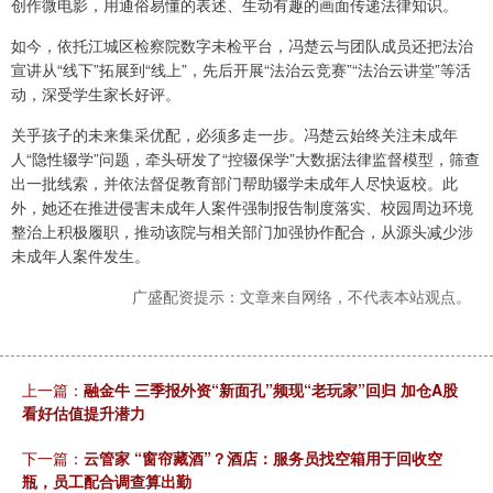
创作微电影，用通俗易懂的表述、生动有趣的画面传递法律知识。
如今，依托江城区检察院数字未检平台，冯楚云与团队成员还把法治
宣讲从“线下”拓展到“线上”，先后开展“法治云竞赛”“法治云讲堂”等活
动，深受学生家长好评。
关乎孩子的未来集采优配，必须多走一步。冯楚云始终关注未成年
人“隐性辍学”问题，牵头研发了“控辍保学”大数据法律监督模型，筛查
出一批线索，并依法督促教育部门帮助辍学未成年人尽快返校。此
外，她还在推进侵害未成年人案件强制报告制度落实、校园周边环境
整治上积极履职，推动该院与相关部门加强协作配合，从源头减少涉
未成年人案件发生。
广盛配资提示：文章来自网络，不代表本站观点。
上一篇：
融金牛 三季报外资“新面孔”频现“老玩家”回归 加仓A股
看好估值提升潜力
下一篇：
云管家 “窗帘藏酒”？酒店：服务员找空箱用于回收空
瓶，员工配合调查算出勤