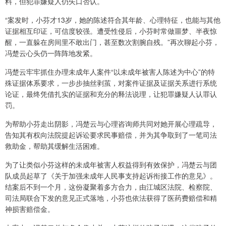
料，但犯罪嫌疑人仍矢口否认。
“案发时，小芬才13岁，她的陈述符合其年龄、心理特征，也能与其他
证据相互印证，可信度较强。遭受性侵后，小芬时常做噩梦、半夜惊
醒，一直躲在房间里不敢出门，甚至数次割腕自残。”再次聊起小芬，
冯楚云心头仍一阵阵地发紧。
冯楚云牢牢抓住办理未成年人案件“以未成年被害人陈述为中心”的特
殊证据体系要求，一步步抽丝剥茧，对案件证据及证据关系进行系统
论证，最终凭借扎实的证据和充分的释法说理，让犯罪嫌疑人认罪认
罚。
为帮助小芬走出阴影，冯楚云与心理咨询师共同对她开展心理疏导，
告知其有权向法院提起诉讼要求民事赔偿，并为其争取到了一笔司法
救助金，帮助其缓解生活困难。
为了让类似小芬这样的未成年被害人权益得到有效保护，冯楚云与团
队成员起草了《关于加强未成年人民事支持起诉衔接工作的意见》。
结案后不到一个月，这份凝聚着多方合力，由江城区法院、检察院、
司法局联合下发的意见正式落地，小芬也依法获得了医药费赔偿和精
神损害赔偿金。