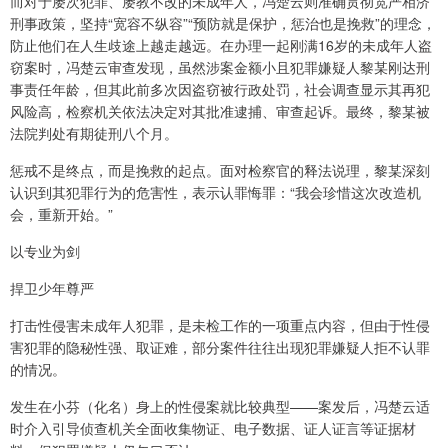
而对于屡次犯罪、屡教不改的未成年人，冯楚云则准确贯彻宽严相济
刑事政策，坚持“宽容不纵容”“预防就是保护，惩治也是挽救”的理念，
防止他们在人生歧途上越走越远。在办理一起刚满16岁的未成年人盗
窃案时，冯楚云审查发现，虽然涉案金额小且犯罪嫌疑人黎某刚达刑
事责任年龄，但其此前多次因盗窃被行政处罚，社会调查显示其再犯
风险高，检察机关依法决定对其批准逮捕、审查起诉。最终，黎某被
法院判处有期徒刑八个月。
惩戒不是终点，而是挽救的起点。面对检察官的释法说理，黎某深刻
认识到其犯罪行为的危害性，表示认罪悔罪：“我会珍惜这次改造机
会，重新开始。”
以专业为剑
捍卫少年尊严
打击性侵害未成年人犯罪，是未检工作的一项重点内容，但由于性侵
害犯罪的隐秘性强、取证难，部分案件往往出现犯罪嫌疑人拒不认罪
的情况。
发生在小芬（化名）身上的性侵案就比较典型——案发后，冯楚云适
时介入引导侦查机关全面收集物证、电子数据、证人证言等证据材