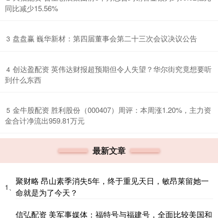
同比减少15.56%
​盘盘赢 巍华新材：第四届董事会第二十三次会议决议公告
3
​创达盈配资 英伟达财报超预期但令人失望？华尔街究竟想要听
4
到什么东西
​金牛股配资 胜利股份（000407）周评：本周涨1.20%，主力资
5
金合计净流出959.81万元
最新文章
聚财略 昂山素季消失5年，终于重见天日，敏昂莱留她一
1、
命就是为了今天？
信弘配资 美军事媒体：福特号与福建号，全面比较美国和