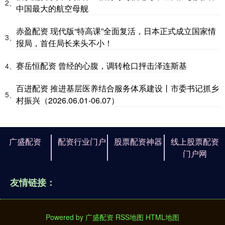
2、
中国最大的航空母舰
赤盈配资 现代版“特高课”全面复活，日本正式成立国家情
3、
报局，首任局长来头不小！
赛岳恒配资 曾经的心腹，调转枪口抨击泽连斯基
4、
百进配资 推进基层医养结合服务体系建设丨市委书记抓乡
5、
村振兴（2026.06.01-06.07）
广盛配资
配资行业门户
股票配资神器
线上股票配资
门户网
友情链接：
Powered by
广盛配资
RSS地图
HTML地图