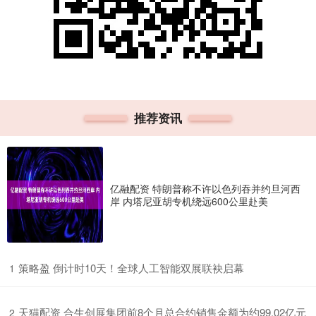
推荐资讯
亿融配资 特朗普称不许以色列吞并约旦河西
岸 内塔尼亚胡专机绕远600公里赴美
​策略盈 倒计时10天！全球人工智能双展联袂启幕
1
​天猫配资 合生创展集团前8个月总合约销售金额为约99.02亿元
2