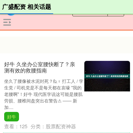
广盛配资 相关话题
好牛 久坐办公室腰快断了？亲
测有效的救腰指南
坐久了腰像被水泥封死？🙋♀ 打工人 / 学
生党 / 司机党是不是每天都在哀嚎 "我的
老腰啊"！好牛 现代医学说这可能是腰肌
劳损、腰椎间盘突出在警告⚠ —— 新
加....
好牛
查看：
125
分类：
股票配资神器