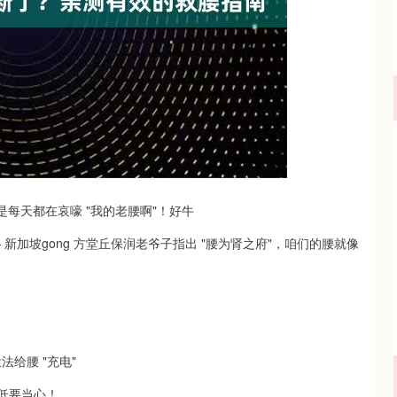
沪深300
4686.11
1.02%
34.80
0.75%
不是每天都在哀嚎 "我的老腰啊"！好牛
新加坡gong 方堂丘保润老爷子指出 "腰为肾之府"，咱们的腰就像
法给腰 "充电"
低要当心！