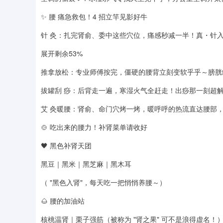
✨ 腰 痛急救包！4 招立竿见影好牛
针 灸：扎完肾俞、委中这些穴位，痛感秒减一半！真・针入
展开剩余53%
推拿放松：专业师傅按完，僵硬的腰背立刻变软乎乎～膀胱
拔罐刮 痧：后背走一遍，寒湿火气全赶走！出痧那一刻超解
艾 灸暖腰：肾俞、命门穴烤一烤，暖呼呼的热流直达腰部，
🍲 吃出来的腰力！补肾菜单请收好
🖤 黑色补肾天团
黑豆｜黑米｜黑芝麻｜黑木耳
（ "黑色入肾"，每天吃一把悄悄养腰～）
🌰 腰的加油站
核桃温肾｜栗子强筋（被称为 "肾之果" 可不是浪得虚名！