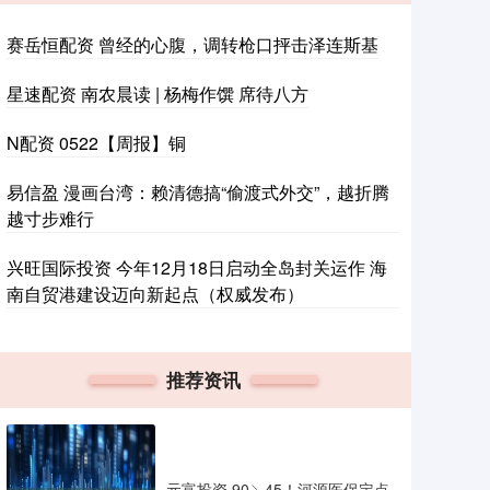
赛岳恒配资 曾经的心腹，调转枪口抨击泽连斯基
星速配资 南农晨读 | 杨梅作馔 席待八方
N配资 0522【周报】铜
易信盈 漫画台湾：赖清德搞“偷渡式外交”，越折腾
越寸步难行
兴旺国际投资 今年12月18日启动全岛封关运作 海
南自贸港建设迈向新起点（权威发布）
推荐资讯
元富投资 90↘45！河源医保定点