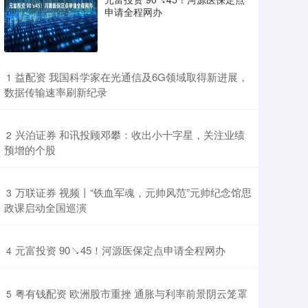
申请全程网办
​益配资 我国科学家在光通信及6G领域取得新进展，
1
数据传输速率刷新纪录
​兴泊证券 和讯投顾邓攀：收出小十字星，关注业绩
2
预增的个股
​万联证券 视频丨“铁血军魂，元帅风范”元帅纪念馆思
3
政课启动全国巡演
​元富投资 90↘45！河源医保定点申请全程网办
4
​粤有钱配资 欧洲股市重挫 通胀与利率前景阴云笼罩
5