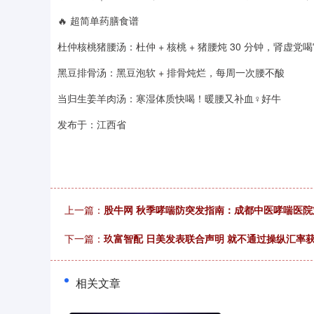
🔥 超简单药膳食谱
杜仲核桃猪腰汤：杜仲 + 核桃 + 猪腰炖 30 分钟，肾虚党
黑豆排骨汤：黑豆泡软 + 排骨炖烂，每周一次腰不酸
当归生姜羊肉汤：寒湿体质快喝！暖腰又补血♀好牛
发布于：江西省
上一篇：
股牛网 秋季哮喘防突发指南：成都中医哮喘医
下一篇：
玖富智配 日美发表联合声明 就不通过操纵汇率
相关文章