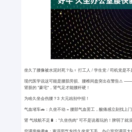
深证成指
14254.32
7.62
0.45%
144.20
坐久了腰像被水泥封死？🙋♀ 打工人 / 学生党 / 司机党是
现代医学说这可能是腰肌劳损、腰椎间盘突出在警告⚠ —— 
肾脏的 "豪宅"，肾气足才能腰杆硬！
为啥久坐会伤腰？3 大元凶别中招！
气血堵车🚗：久坐不动 = 腰部气血罢工，酸痛感立刻找上门
肾 气续航不足🔋："久坐伤肉" 可不是说着玩的！脾弱了就没
空调房偷袭❄：寒湿邪气专找久坐党下手，办公室空调开太