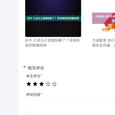
好牛 久坐办公室腰快断了？亲测有
力创配资 农
效的救腰指南
服务反诈骗，
相关评论
本文评分
*
评论内容
*