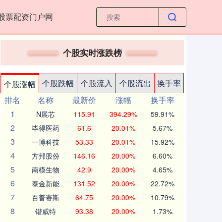
股票配资门户网
个股实时涨跌榜
个股跌幅
个股流入
个股流出
换手率
个股涨幅
排名
名称
最新价
涨幅
换手率
1
N展芯
115.91
394.29%
59.91%
2
毕得医药
61.6
20.01%
5.67%
3
一博科技
53.33
20.01%
15.92%
4
方邦股份
146.16
20.00%
6.60%
5
南模生物
42.9
20.00%
4.65%
6
泰金新能
131.52
20.00%
22.72%
7
百普赛斯
64.75
20.00%
10.79%
8
锴威特
93.38
20.00%
1.73%