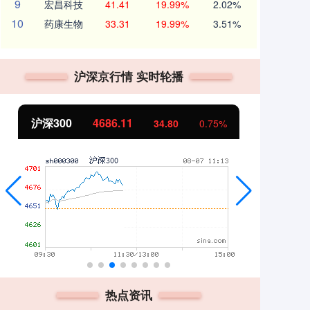
9
宏昌科技
41.41
19.99%
2.02%
10
药康生物
33.31
19.99%
3.51%
沪深京行情 实时轮播
北证50
1123.60
创
0.72
0.06%
热点资讯