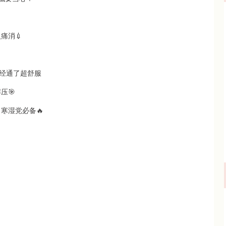
痛消💉
经通了超舒服
压🎯
寒湿党必备🔥
）