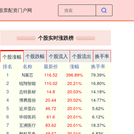
股票配资门户网
个股实时涨跌榜
个股跌幅
个股流入
个股流出
换手率
个股涨幅
排名
名称
最新价
涨幅
换手率
1
N展芯
116.52
396.89%
79.39%
2
锐翔智能
110.02
20.21%
16.80%
3
志特新材
14.8
20.03%
14.18%
4
博腾股份
20.44
20.02%
14.77%
5
近岸蛋白
46.72
20.01%
5.62%
6
毕得医药
61.6
20.01%
6.12%
7
五洲医疗
83.62
20.01%
18.37%
8
耐科装备
49.67
20.01%
6.83%