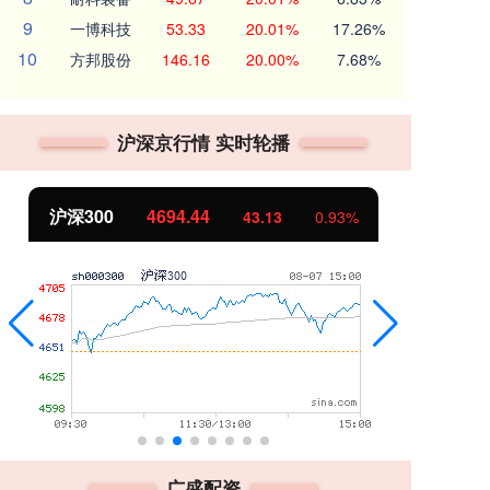
9
一博科技
53.33
20.01%
17.26%
10
方邦股份
146.16
20.00%
7.68%
沪深京行情 实时轮播
沪深300
4694.44
北
43.13
0.93%
广盛配资