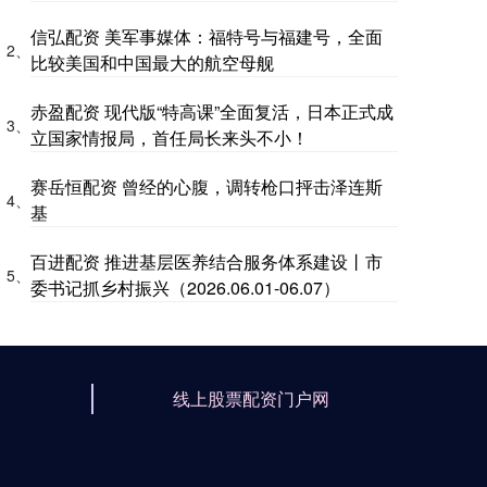
信弘配资 美军事媒体：福特号与福建号，全面
2、
比较美国和中国最大的航空母舰
赤盈配资 现代版“特高课”全面复活，日本正式成
3、
立国家情报局，首任局长来头不小！
赛岳恒配资 曾经的心腹，调转枪口抨击泽连斯
4、
基
百进配资 推进基层医养结合服务体系建设丨市
5、
委书记抓乡村振兴（2026.06.01-06.07）
线上股票配资门户网