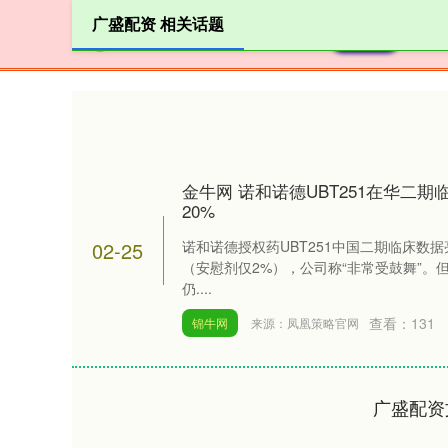
广盛配资 相关话题
首页
金牛网 诺和诺德UBT251在华二
20%
02-25
诺和诺德授权药UBT251中国二期临床数据
（安慰剂仅2%），公司称“非常受鼓舞”。但受
仍....
查看：
131
锦牛网
来源：凤凰策略官网
广盛配资