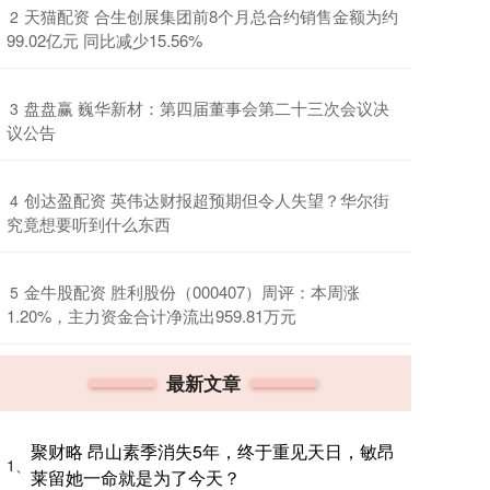
​天猫配资 合生创展集团前8个月总合约销售金额为约
2
99.02亿元 同比减少15.56%
​盘盘赢 巍华新材：第四届董事会第二十三次会议决
3
议公告
​创达盈配资 英伟达财报超预期但令人失望？华尔街
4
究竟想要听到什么东西
​金牛股配资 胜利股份（000407）周评：本周涨
5
1.20%，主力资金合计净流出959.81万元
最新文章
聚财略 昂山素季消失5年，终于重见天日，敏昂
1、
莱留她一命就是为了今天？