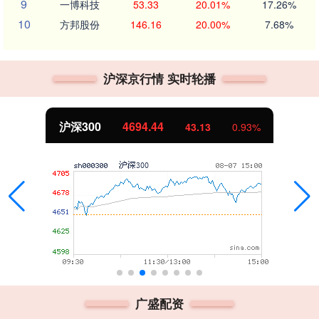
9
一博科技
53.33
20.01%
17.26%
10
方邦股份
146.16
20.00%
7.68%
沪深京行情 实时轮播
北证50
1134.24
0.93%
11.37
1
广盛配资