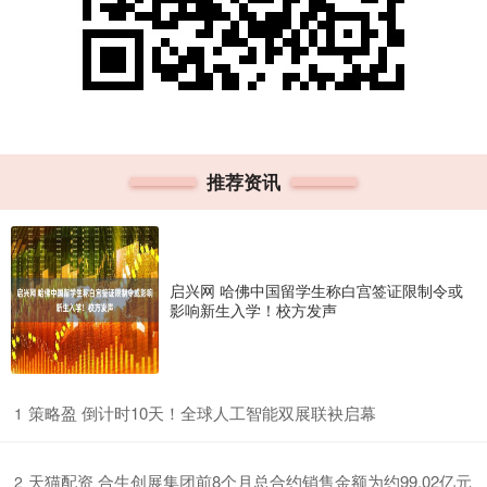
推荐资讯
启兴网 哈佛中国留学生称白宫签证限制令或
影响新生入学！校方发声
​策略盈 倒计时10天！全球人工智能双展联袂启幕
1
​天猫配资 合生创展集团前8个月总合约销售金额为约99.02亿元
2