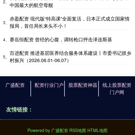
2、
中国最大的航空母舰
赤盈配资 现代版“特高课”全面复活，日本正式成立国家情
3、
报局，首任局长来头不小！
赛岳恒配资 曾经的心腹，调转枪口抨击泽连斯基
4、
百进配资 推进基层医养结合服务体系建设丨市委书记抓乡
5、
村振兴（2026.06.01-06.07）
广盛配资
配资行业门户
股票配资神器
线上股票配资
门户网
友情链接：
Powered by
广盛配资
RSS地图
HTML地图