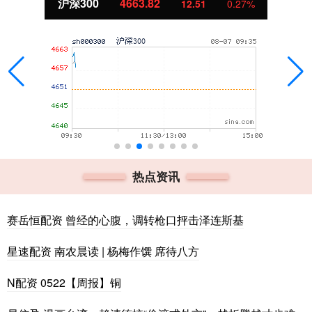
沪深300
4663.82
12.51
0.27%
热点资讯
赛岳恒配资 曾经的心腹，调转枪口抨击泽连斯基
星速配资 南农晨读 | 杨梅作馔 席待八方
N配资 0522【周报】铜