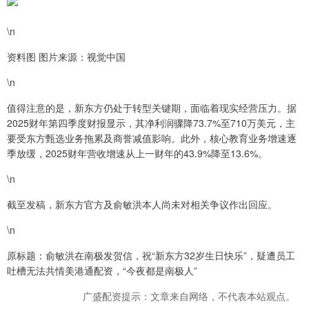
\n
资料图 图片来源：视觉中国
\n
值得注意的是，新东方仍处于转型关键期，面临着现实经营压力。据
2025财年第四季度财报显示，其净利润骤降73.7%至710万美元，主
要受东方甄选业务拖累及商誉减值影响。此外，核心教育业务增速逐
季放缓，2025财年营收增速从上一财年的43.9%降至13.6%。
\n
截至发稿，新东方官方及俞敏洪本人尚未对相关争议作出回应。
\n
原标题：俞敏洪在南极发贺信，祝“新东方32岁生日快乐”，疑遭员工
吐槽无法共情美港通配资，“今夜都是南极人”
广盛配资提示：文章来自网络，不代表本站观点。