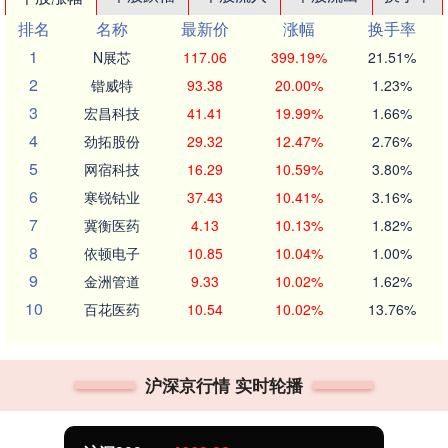
排名
名称
最新价
涨幅
换手率
1
N展芯
117.06
399.19%
21.51%
2
锴威特
93.38
20.00%
1.23%
3
宏昌科技
41.41
19.99%
1.66%
4
劲拓股份
29.32
12.47%
2.76%
5
网宿科技
16.29
10.59%
3.80%
6
寒锐钴业
37.43
10.41%
3.16%
7
冀衡医药
4.13
10.13%
1.82%
8
依顿电子
10.85
10.04%
1.00%
9
金洲管道
9.33
10.02%
1.62%
10
百花医药
10.54
10.02%
13.76%
沪深京行情 实时轮播