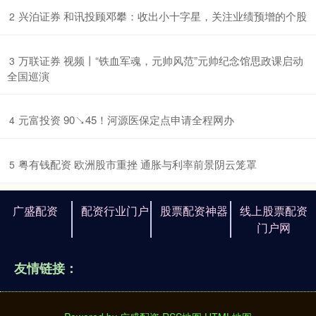
​兴泊证券 和讯投顾邓攀：收出小十字星，关注业绩预增的个股
2
​万联证券 视频丨“铁血军魂，元帅风范”元帅纪念馆思政课启动
3
全国巡演
​元富投资 90↘45！河源医保定点申请全程网办
4
​粤有钱配资 欧洲股市重挫 通胀与利率前景阴云笼罩
5
广盛配资
配资行业门户
股票配资神器
线上股票配资
门户网
友情链接：