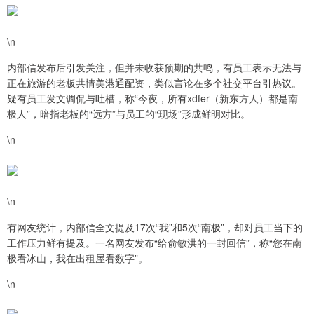
\n
内部信发布后引发关注，但并未收获预期的共鸣，有员工表示无法与
正在旅游的老板共情美港通配资，类似言论在多个社交平台引热议。
疑有员工发文调侃与吐槽，称“今夜，所有xdfer（新东方人）都是南
极人”，暗指老板的“远方”与员工的“现场”形成鲜明对比。
\n
\n
有网友统计，内部信全文提及17次“我”和5次“南极”，却对员工当下的
工作压力鲜有提及。一名网友发布“给俞敏洪的一封回信”，称“您在南
极看冰山，我在出租屋看数字”。
\n