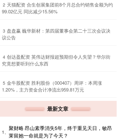
​天猫配资 合生创展集团前8个月总合约销售金额为约
2
99.02亿元 同比减少15.56%
​盘盘赢 巍华新材：第四届董事会第二十三次会议决
3
议公告
​创达盈配资 英伟达财报超预期但令人失望？华尔街
4
究竟想要听到什么东西
​金牛股配资 胜利股份（000407）周评：本周涨
5
1.20%，主力资金合计净流出959.81万元
最新文章
聚财略 昂山素季消失5年，终于重见天日，敏昂
1、
莱留她一命就是为了今天？