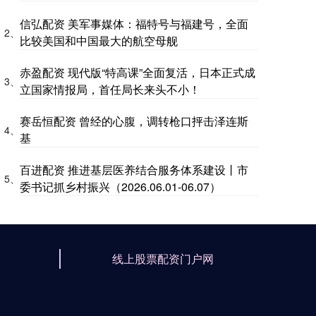
信弘配资 美军事媒体：福特号与福建号，全面
2、
比较美国和中国最大的航空母舰
赤盈配资 现代版“特高课”全面复活，日本正式成
3、
立国家情报局，首任局长来头不小！
赛岳恒配资 曾经的心腹，调转枪口抨击泽连斯
4、
基
百进配资 推进基层医养结合服务体系建设丨市
5、
委书记抓乡村振兴（2026.06.01-06.07）
线上股票配资门户网