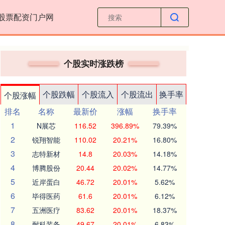
股票配资门户网
个股实时涨跌榜
个股跌幅
个股流入
个股流出
换手率
个股涨幅
排名
名称
最新价
涨幅
换手率
1
N展芯
116.52
396.89%
79.39%
2
锐翔智能
110.02
20.21%
16.80%
3
志特新材
14.8
20.03%
14.18%
4
博腾股份
20.44
20.02%
14.77%
5
近岸蛋白
46.72
20.01%
5.62%
6
毕得医药
61.6
20.01%
6.12%
7
五洲医疗
83.62
20.01%
18.37%
8
耐科装备
49.67
20.01%
6.83%