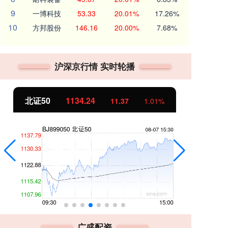
9
一博科技
53.33
20.01%
17.26%
10
方邦股份
146.16
20.00%
7.68%
沪深京行情 实时轮播
北证50
1134.24
创
11.37
1.01%
广盛配资