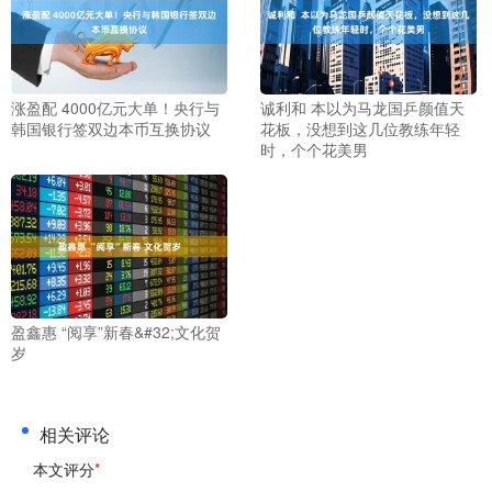
涨盈配 4000亿元大单！央行与
诚利和 本以为马龙国乒颜值天
韩国银行签双边本币互换协议
花板，没想到这几位教练年轻
时，个个花美男
盈鑫惠 “阅享”新春&#32;文化贺
岁
相关评论
本文评分
*