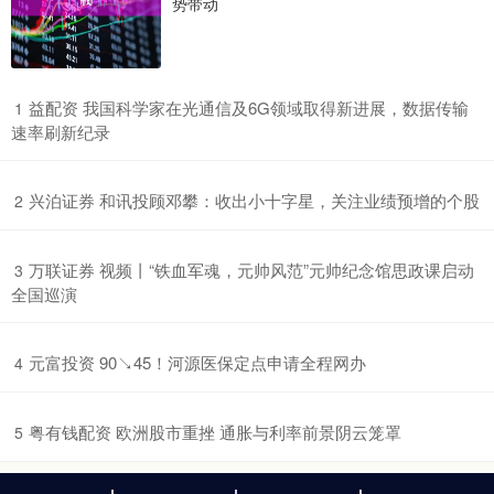
势带动
​益配资 我国科学家在光通信及6G领域取得新进展，数据传输
1
速率刷新纪录
​兴泊证券 和讯投顾邓攀：收出小十字星，关注业绩预增的个股
2
​万联证券 视频丨“铁血军魂，元帅风范”元帅纪念馆思政课启动
3
全国巡演
​元富投资 90↘45！河源医保定点申请全程网办
4
​粤有钱配资 欧洲股市重挫 通胀与利率前景阴云笼罩
5