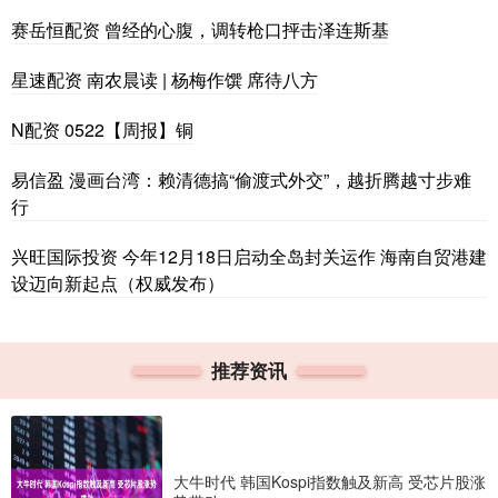
赛岳恒配资 曾经的心腹，调转枪口抨击泽连斯基
星速配资 南农晨读 | 杨梅作馔 席待八方
N配资 0522【周报】铜
易信盈 漫画台湾：赖清德搞“偷渡式外交”，越折腾越寸步难
行
兴旺国际投资 今年12月18日启动全岛封关运作 海南自贸港建
设迈向新起点（权威发布）
推荐资讯
大牛时代 韩国Kospi指数触及新高 受芯片股涨